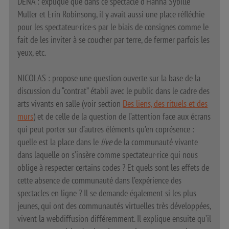
DENA : explique que dans ce spectacle d’Hanna Sybille
Muller et Erin Robinsong, il y avait aussi une place réfléchie
pour les spectateur·rice·s par le biais de consignes comme le
fait de les inviter à se coucher par terre, de fermer parfois les
yeux, etc.
NICOLAS : propose une question ouverte sur la base de la
discussion du “contrat” établi avec le public dans le cadre des
arts vivants en salle (voir section
Des liens, des rituels et des
murs
) et de celle de la question de l’attention face aux écrans
qui peut porter sur d’autres éléments qu’en coprésence :
quelle est la place dans le
live
de la communauté vivante
dans laquelle on s’insère comme spectateur·rice qui nous
oblige à respecter certains codes ? Et quels sont les effets de
cette absence de communauté dans l’expérience des
spectacles en ligne ? Il se demande également si les plus
jeunes, qui ont des communautés virtuelles très développées,
vivent la webdiffusion différemment. Il explique ensuite qu’il